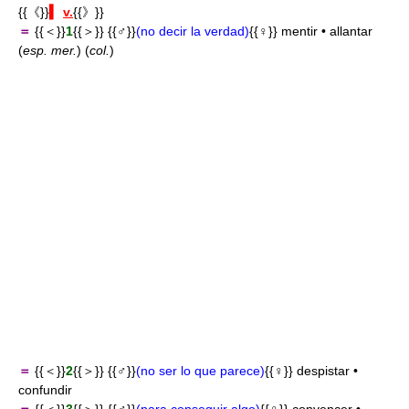
{{《}}
▍
v.
{{》}}
＝
{{＜}}
1
{{＞}} {{♂}}
(no decir la verdad)
{{♀}} mentir • allantar
(
esp. mer.
) (
col.
)
＝
{{＜}}
2
{{＞}} {{♂}}
(no ser lo que parece)
{{♀}} despistar •
confundir