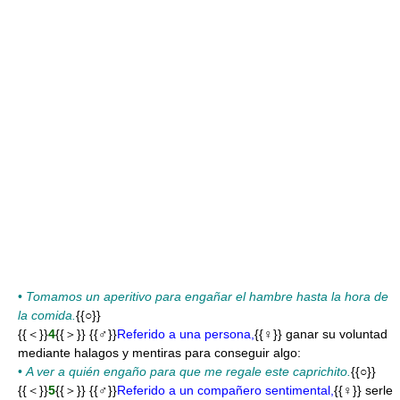
•
Tomamos un aperitivo para engañar el hambre hasta la hora de
la comida.
{{○}}
{{＜}}
4
{{＞}} {{♂}}
Referido a una persona,
{{♀}} ganar su voluntad
mediante halagos y mentiras para conseguir algo:
•
A ver a quién engaño para que me regale este caprichito.
{{○}}
{{＜}}
5
{{＞}} {{♂}}
Referido a un compañero sentimental,
{{♀}} serle