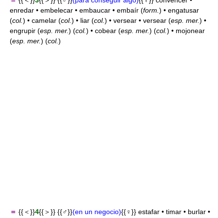
＝
{{＜}}
3
{{＞}} {{♂}}
(para conseguir algo)
{{♀}} convencer •
enredar • embelecar • embaucar • embaír (
form.
) • engatusar
(
col.
) • camelar (
col.
) • liar (
col.
) • versear • versear (
esp. mer.
) •
engrupir (
esp. mer.
) (
col.
) • cobear (
esp. mer.
) (
col.
) • mojonear
(
esp. mer.
) (
col.
)
＝
{{＜}}
4
{{＞}} {{♂}}
(en un negocio)
{{♀}} estafar • timar • burlar •