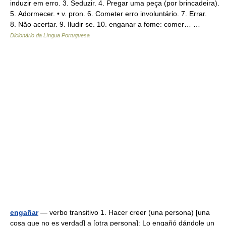
induzir em erro. 3. Seduzir. 4. Pregar uma peça (por brincadeira).
5. Adormecer. • v. pron. 6. Cometer erro involuntário. 7. Errar.
8. Não acertar. 9. Iludir se. 10. enganar a fome: comer… …
Dicionário da Língua Portuguesa
engañar
— verbo transitivo 1. Hacer creer (una persona) [una
cosa que no es verdad] a [otra persona]: Lo engañó dándole un