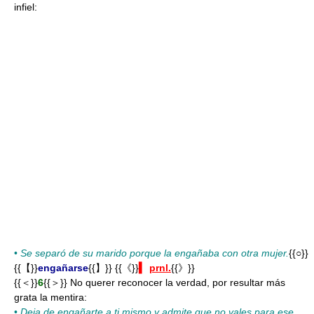
infiel:
•
Se separó de su marido porque la engañaba con otra mujer.
{{○}}
{{【}}
engañarse
{{】}} {{《}}
▍
prnl.
{{》}}
{{＜}}
6
{{＞}} No querer reconocer la verdad, por resultar más
grata la mentira:
•
Deja de engañarte a ti mismo y admite que no vales para ese