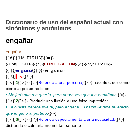
Diccionario de uso del español actual con
sinónimos y antónimos
engañar
engañar
{{＃}}{{LM_E15116}}{{〓}}
{{ConjE15116}}{{＼}}
CONJUGACIÓN
{{／}}{{SynE15506}}
{{［}}
engañar
{{］}} ‹en·ga·ñar›
{{《}}
▍
v.
{{》}}
{{＜}}
1
{{＞}} {{♂}}
Referido a una persona,
{{♀}} hacerle creer como
cierto algo que no lo es:
•
Me juró que me quería, pero ahora veo que me engañaba.
{{○}}
{{＜}}
2
{{＞}} Producir una ilusión o una falsa impresión:
•
La cuesta parece suave, pero engaña. El balón llevaba tal efecto
que engañó al portero.
{{○}}
{{＜}}
3
{{＞}} {{♂}}
Referido especialmente a una necesidad,
{{♀}}
distraerla o calmarla momentáneamente: