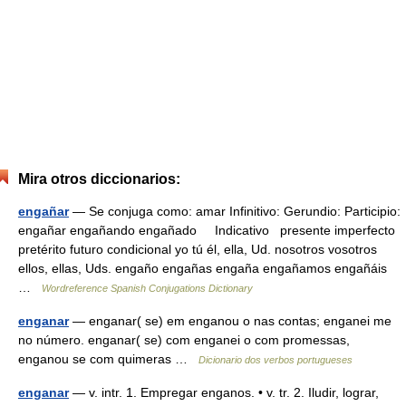
Mira otros diccionarios:
engañar
— Se conjuga como: amar Infinitivo: Gerundio: Participio:
engañar engañando engañado Indicativo presente imperfecto
pretérito futuro condicional yo tú él, ella, Ud. nosotros vosotros
ellos, ellas, Uds. engaño engañas engaña engañamos engañáis
…
Wordreference Spanish Conjugations Dictionary
enganar
— enganar( se) em enganou o nas contas; enganei me
no número. enganar( se) com enganei o com promessas,
enganou se com quimeras …
Dicionario dos verbos portugueses
enganar
— v. intr. 1. Empregar enganos. • v. tr. 2. Iludir, lograr,