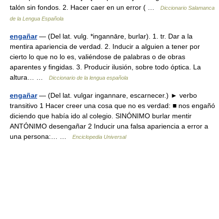
talón sin fondos. 2. Hacer caer en un error ( …
Diccionario Salamanca
de la Lengua Española
engañar
— (Del lat. vulg. *ingannāre, burlar). 1. tr. Dar a la
mentira apariencia de verdad. 2. Inducir a alguien a tener por
cierto lo que no lo es, valiéndose de palabras o de obras
aparentes y fingidas. 3. Producir ilusión, sobre todo óptica. La
altura… …
Diccionario de la lengua española
engañar
— (Del lat. vulgar ingannare, escarnecer.) ► verbo
transitivo 1 Hacer creer una cosa que no es verdad: ■ nos engañó
diciendo que había ido al colegio. SINÓNIMO burlar mentir
ANTÓNIMO desengañar 2 Inducir una falsa apariencia a error a
una persona:… …
Enciclopedia Universal