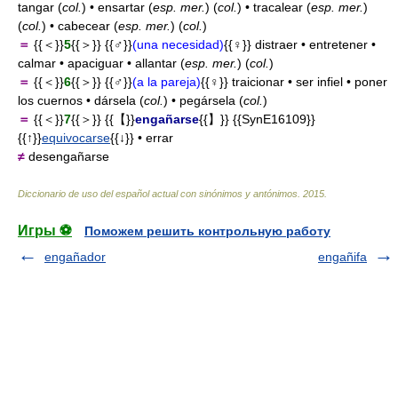
tangar (
col.
) • ensartar (
esp. mer.
) (
col.
) • tracalear (
esp. mer.
)
(
col.
) • cabecear (
esp. mer.
) (
col.
)
＝
{{＜}}
5
{{＞}} {{♂}}
(una necesidad)
{{♀}} distraer • entretener •
calmar • apaciguar • allantar (
esp. mer.
) (
col.
)
＝
{{＜}}
6
{{＞}} {{♂}}
(a la pareja)
{{♀}} traicionar • ser infiel • poner
los cuernos • dársela (
col.
) • pegársela (
col.
)
＝
{{＜}}
7
{{＞}} {{【}}
engañarse
{{】}} {{SynE16109}}
{{↑}}
equivocarse
{{↓}} • errar
≠
desengañarse
Diccionario de uso del español actual con sinónimos y antónimos
.
2015
.
Игры ⚽
Поможем решить контрольную работу
engañador
engañifa