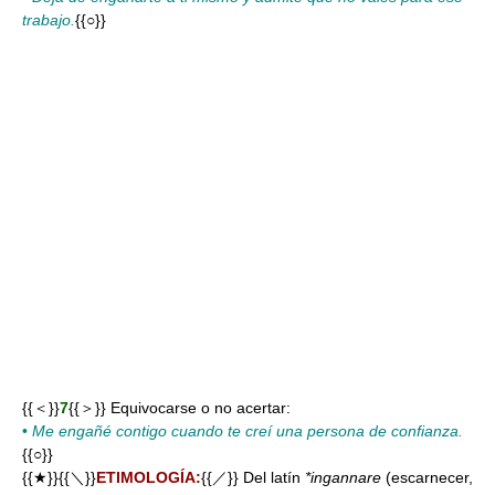
trabajo.
{{○}}
{{＜}}
7
{{＞}} Equivocarse o no acertar:
•
Me engañé contigo cuando te creí una persona de confianza.
{{○}}
{{★}}{{＼}}
ETIMOLOGÍA:
{{／}} Del latín
*ingannare
(escarnecer,