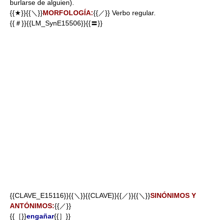
burlarse de alguien).
{{★}}{{＼}}
MORFOLOGÍA:
{{／}} Verbo regular.
{{＃}}{{LM_SynE15506}}{{〓}}
{{CLAVE_E15116}}{{＼}}{{CLAVE}}{{／}}{{＼}}
SINÓNIMOS Y
ANTÓNIMOS:
{{／}}
{{［}}
engañar
{{］}}